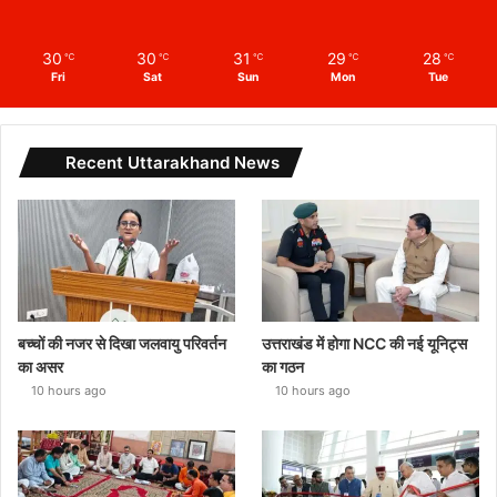
30
30
31
29
28
℃
℃
℃
℃
℃
Fri
Sat
Sun
Mon
Tue
Recent Uttarakhand News
बच्चों की नजर से दिखा जलवायु परिवर्तन
उत्तराखंड में होगा NCC की नई यूनिट्स
का असर
का गठन
10 hours ago
10 hours ago