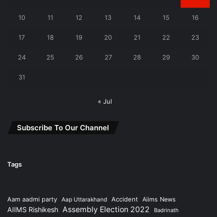
10
11
12
13
14
15
16
17
18
19
20
21
22
23
24
25
26
27
28
29
30
31
« Jul
Subscribe To Our Channel
Tags
Accident
Aam aadmi party
Aap Uttarakhand
Aiims News
Assembly Election 2022
AIIMS Rishikesh
Badrinath