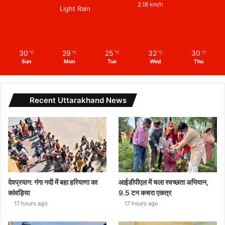
2.18 km/h
Light Rain
30
29
25
32
30
℃
℃
℃
℃
℃
Sun
Mon
Tue
Wed
Thu
Recent Uttarakhand News
देवप्रयाग: गंगा नदी में बहा हरियाणा का
आईडीपीएल में चला स्वच्छता अभियान,
कांवड़िया
9.5 टन कचरा एकत्र
17 hours ago
17 hours ago