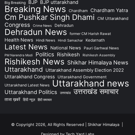
BJP
BJP uttarakhand
Big Breaking
Breaking News
Chardham Yatra
Chardham
Cm Pushkar Singh Dhami
CM Uttarakhand
Congress
Dehradun
Crime News
Dehradun News
former CM Harish Rawat
Health News
Kedarnath
Hindi News
Hindi Samachar
Latest News
National News
Pauri Garhwal News
Politics
Rishikesh
Rishikesh Assembly
PM Narendra Modi
Rishikesh News
Shikhar Himalaya News
Uttarakhand
Uttarakhand Assembly Election 2022
Uttarakhand Congress
Uttarakhand Government
Uttarakhand news
Uttarakhand Latest News
उत्तराखंड समाचार
Uttarakhand Politics
उत्तराखंड
ताजा ख़बरें
हिंदी न्यूज़
हिंदी समाचार
© Copyright 2026, All Rights Reserved | Shikhar Himalaya |
Designed by Tech Yard Labs