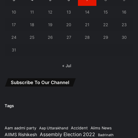
10
11
12
13
14
15
16
17
18
19
20
21
22
23
24
25
26
27
28
29
30
31
« Jul
Subscribe To Our Channel
Tags
Accident
Aam aadmi party
Aap Uttarakhand
Aiims News
Assembly Election 2022
AIIMS Rishikesh
Badrinath