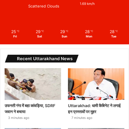
1.69 km/h
Scattered Clouds
25
29
29
28
28
℃
℃
℃
℃
℃
Fri
Sat
Sun
Mon
Tue
Recent Uttarakhand News
उफनती गंगा में बहा कांवड़िया, SDRF
Uttarakhad: धामी कैबिनेट ने लगाई
जवान ने बचाया
इन प्रस्तावों पर मुहर
3 minutes ago
7 minutes ago