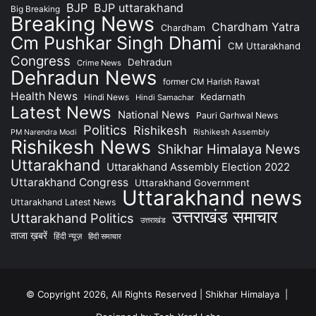
BJP
BJP uttarakhand
Big Breaking
Breaking News
Chardham Yatra
Chardham
Cm Pushkar Singh Dhami
CM Uttarakhand
Congress
Dehradun
Crime News
Dehradun News
former CM Harish Rawat
Health News
Kedarnath
Hindi News
Hindi Samachar
Latest News
National News
Pauri Garhwal News
Politics
Rishikesh
Rishikesh Assembly
PM Narendra Modi
Rishikesh News
Shikhar Himalaya News
Uttarakhand
Uttarakhand Assembly Election 2022
Uttarakhand Congress
Uttarakhand Government
Uttarakhand news
Uttarakhand Latest News
उत्तराखंड समाचार
Uttarakhand Politics
उत्तराखंड
ताजा ख़बरें
हिंदी न्यूज़
हिंदी समाचार
© Copyright 2026, All Rights Reserved | Shikhar Himalaya |