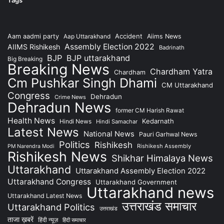
Accident
Aam aadmi party
Aap Uttarakhand
Aiims News
Assembly Election 2022
AIIMS Rishikesh
Badrinath
BJP
BJP uttarakhand
Big Breaking
Breaking News
Chardham Yatra
Chardham
Cm Pushkar Singh Dhami
CM Uttarakhand
Congress
Dehradun
Crime News
Dehradun News
former CM Harish Rawat
Health News
Kedarnath
Hindi News
Hindi Samachar
Latest News
National News
Pauri Garhwal News
Politics
Rishikesh
Rishikesh Assembly
PM Narendra Modi
Rishikesh News
Shikhar Himalaya News
Uttarakhand
Uttarakhand Assembly Election 2022
Uttarakhand Congress
Uttarakhand Government
Uttarakhand news
Uttarakhand Latest News
उत्तराखंड समाचार
Uttarakhand Politics
उत्तराखंड
ताजा ख़बरें
हिंदी न्यूज़
हिंदी समाचार