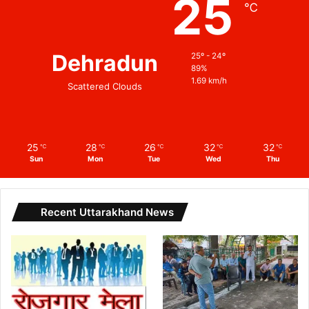
25
℃
Dehradun
25º - 24º
89%
1.69 km/h
Scattered Clouds
25
28
26
32
32
℃
℃
℃
℃
℃
Sun
Mon
Tue
Wed
Thu
Recent Uttarakhand News