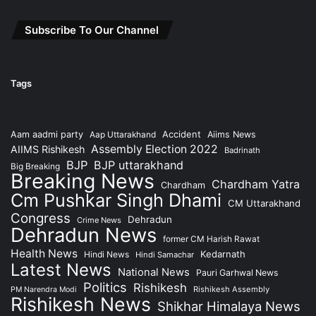
Subscribe To Our Channel
Tags
Accident
Aam aadmi party
Aap Uttarakhand
Aiims News
Assembly Election 2022
AIIMS Rishikesh
Badrinath
BJP
BJP uttarakhand
Big Breaking
Breaking News
Chardham Yatra
Chardham
Cm Pushkar Singh Dhami
CM Uttarakhand
Congress
Dehradun
Crime News
Dehradun News
former CM Harish Rawat
Health News
Kedarnath
Hindi News
Hindi Samachar
Latest News
National News
Pauri Garhwal News
Politics
Rishikesh
Rishikesh Assembly
PM Narendra Modi
Rishikesh News
Shikhar Himalaya News