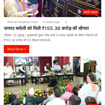
चमोली गढ़वाल
Shikhar Himalaya Desk
4 weeks ago
0
जनपद चमोली को मिली ₹155.36 करोड़ की सौगात
गोपेश्वर, 15 जुलाई। मुख्यमंत्री पुष्कर सिंह धामी ने जनपद चमोली को विभिन्न विभागों की
₹155.36 करोड़ की 63 विकास योजनाओं…
Read More »