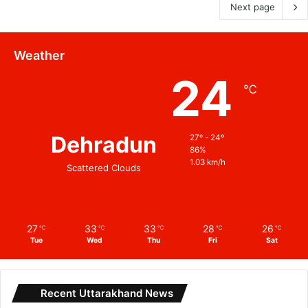
Next page
Weather
24
℃
Dehradun
27º - 24º
86%
1.03 km/h
Scattered Clouds
27
33
33
28
26
℃
℃
℃
℃
℃
Tue
Wed
Thu
Fri
Sat
Recent Uttarakhand News