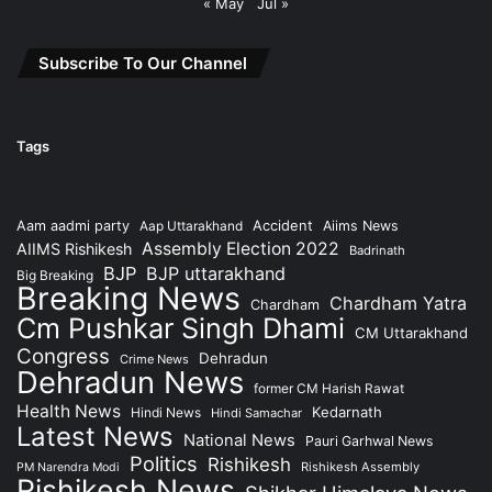
« May
Jul »
Subscribe To Our Channel
Tags
Accident
Aam aadmi party
Aap Uttarakhand
Aiims News
Assembly Election 2022
AIIMS Rishikesh
Badrinath
BJP
BJP uttarakhand
Big Breaking
Breaking News
Chardham Yatra
Chardham
Cm Pushkar Singh Dhami
CM Uttarakhand
Congress
Dehradun
Crime News
Dehradun News
former CM Harish Rawat
Health News
Kedarnath
Hindi News
Hindi Samachar
Latest News
National News
Pauri Garhwal News
Politics
Rishikesh
Rishikesh Assembly
PM Narendra Modi
Rishikesh News