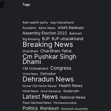
l
Tags
Aam aadmi party
Aap Uttarakhand
AIIMS Rishikesh
Accident
Aiims News
Assembly Election 2022
Badrinath
BJP
BJP uttarakhand
Big Breaking
Breaking News
Chardham Yatra
Chardham
Cm Pushkar Singh
Dhami
Congress
CM Uttarakhand
Dehradun
Crime News
Dehradun News
Health News
former CM Harish Rawat
Kedarnath
Hindi News
Hindi Samachar
Latest News
National News
Pauri Garhwal News
PM Narendra Modi
Politics
Rishikesh
Rishikesh Assembly