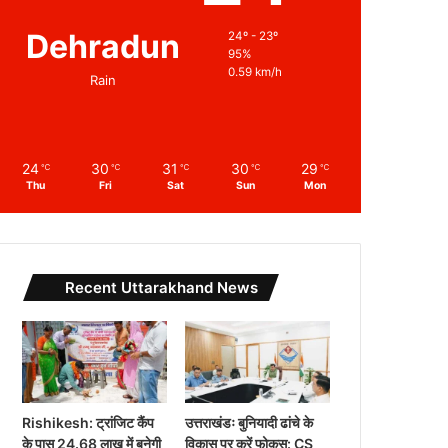
Dehradun
24º - 23º
95%
0.59 km/h
Rain
24
30
31
30
29
℃
℃
℃
℃
℃
Thu
Fri
Sat
Sun
Mon
Recent Uttarakhand News
Rishikesh: ट्रांजिट कैंप
उत्तराखंडः बुनियादी ढांचे के
के पास 24.68 लाख में बनेगी
विकास पर करें फोकस: CS