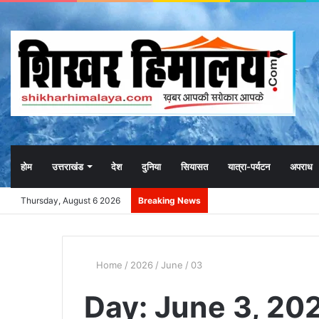
होम
उत्तराखंड
देश
दुनिया
सियासत
यात्रा-पर्यटन
अपराध
Thursday, August 6 2026
Breaking News
Home
/
2026
/
June
/
03
Day:
June 3, 20