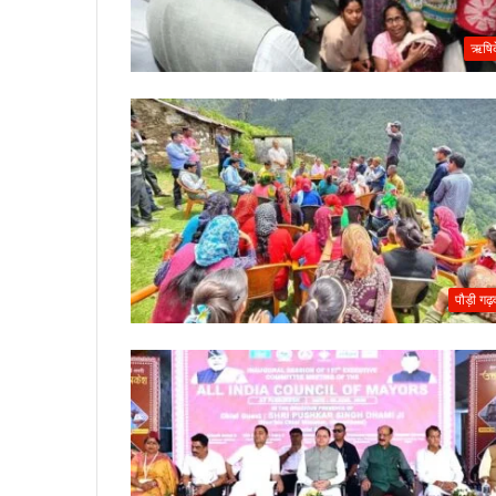
ऋषि
पौड़ी गढ़