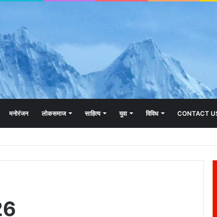
मनोरंजन
लोकसमाज
साहित्य
युवा
विविध
CONTACT U
26