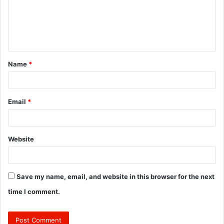
m
e
n
t
Name
*
*
Email
*
Website
Save my name, email, and website in this browser for the next
time I comment.