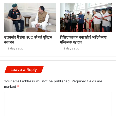
उत्तराखंड में होगा NCC की नई यूनिट्स
विशिष्ट पहचान बना रही है आदि कैलाश
का गठन
परिक्रमाः महाराज
2 days ago
2 days ago
Leave a Reply
Your email address will not be published.
Required fields are
marked
*
C
o
m