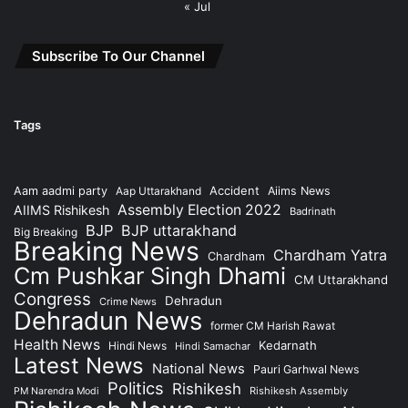
« Jul
Subscribe To Our Channel
Tags
Accident
Aam aadmi party
Aap Uttarakhand
Aiims News
Assembly Election 2022
AIIMS Rishikesh
Badrinath
BJP
BJP uttarakhand
Big Breaking
Breaking News
Chardham Yatra
Chardham
Cm Pushkar Singh Dhami
CM Uttarakhand
Congress
Dehradun
Crime News
Dehradun News
former CM Harish Rawat
Health News
Kedarnath
Hindi News
Hindi Samachar
Latest News
National News
Pauri Garhwal News
Politics
Rishikesh
Rishikesh Assembly
PM Narendra Modi