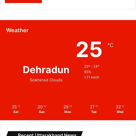
Weather
25
℃
Dehradun
25º - 24º
93%
1.71 km/h
Scattered Clouds
25
30
29
27
32
℃
℃
℃
℃
℃
Sat
Sun
Mon
Tue
Wed
Recent Uttarakhand News