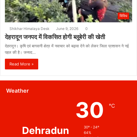
विविध
Shikhar Himalaya Desk
June 9, 2026
0
देहरादून जनपद में विकसित होगी ब्लूबेरी की खेती
देहरादून। कृषि एवं बागवानी क्षेत्र में नवाचार को बढ़ावा देने को लेकर जिला प्रशासन ने नई
पहल की है। जनपद…
Read More »
Weather
30
℃
Dehradun
30º - 24º
64%