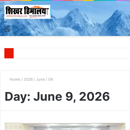
Menu
S
fo
Home
/
2026
/
June
/
09
Day:
June 9, 2026