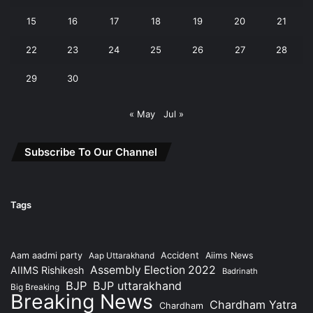
15
16
17
18
19
20
21
22
23
24
25
26
27
28
29
30
« May
Jul »
Subscribe To Our Channel
Tags
Accident
Aam aadmi party
Aap Uttarakhand
Aiims News
Assembly Election 2022
AIIMS Rishikesh
Badrinath
BJP
BJP uttarakhand
Big Breaking
Breaking News
Chardham Yatra
Chardham