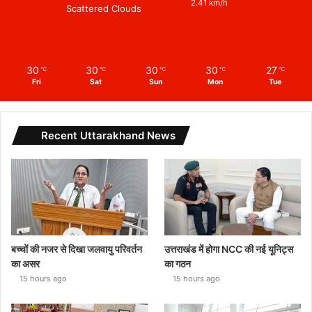
2.41 km/h
Scattered Clouds
30
30
30
30
27
℃
℃
℃
℃
℃
Fri
Sat
Sun
Mon
Tue
Recent Uttarakhand News
बच्चों की नजर से दिखा जलवायु परिवर्तन
उत्तराखंड में होगा NCC की नई यूनिट्स
का असर
का गठन
15 hours ago
15 hours ago