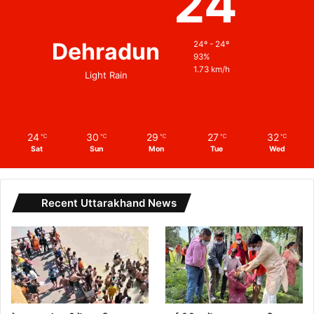
24
Dehradun
24º - 24º
93%
1.73 km/h
Light Rain
24
30
29
27
32
℃
℃
℃
℃
℃
Sat
Sun
Mon
Tue
Wed
Recent Uttarakhand News