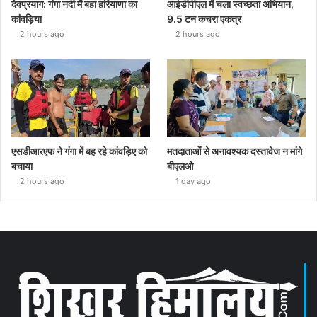
देवप्रयाग: गंगा नदी में बहा हरियाणा का
आईडीपीएल में चला स्वच्छता अभियान,
कांवड़िया
9.5 टन कचरा एकत्र
2 hours ago
2 hours ago
एसडीआरएफ ने गंगा में बह रहे कांवड़िए को
मतदाताओं से अनावश्यक दस्तावेज न मांगे
बचाया
बीएलओ
2 hours ago
1 day ago