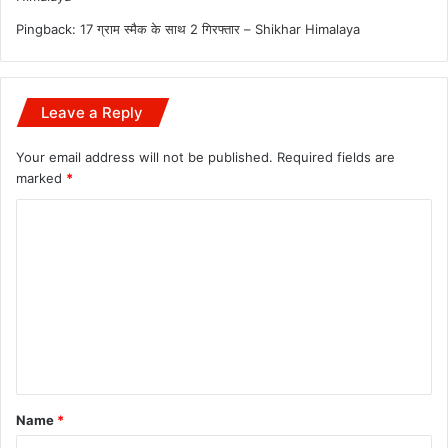
Pingback:
17 ग्राम स्मैक के साथ 2 गिरफ्तार – Shikhar Himalaya
Leave a Reply
Your email address will not be published.
Required fields are
marked
*
C
o
m
m
e
n
t
Name
*
*