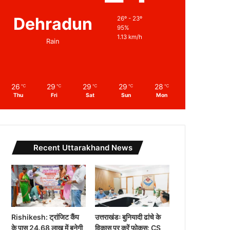
Dehradun
26º - 23º
95%
1.13 km/h
Rain
26
29
29
29
28
℃
℃
℃
℃
℃
Thu
Fri
Sat
Sun
Mon
Recent Uttarakhand News
Rishikesh: ट्रांजिट कैंप
उत्तराखंडः बुनियादी ढांचे के
के पास 24.68 लाख में बनेगी
विकास पर करें फोकस: CS