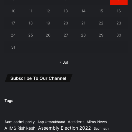
10
11
12
13
14
15
16
17
18
19
20
21
22
23
24
25
26
27
28
29
30
31
« Jul
Subscribe To Our Channel
Tags
Accident
Aam aadmi party
Aap Uttarakhand
Aiims News
Assembly Election 2022
AIIMS Rishikesh
Badrinath