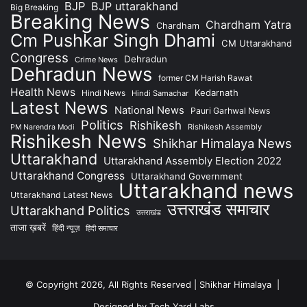
BJP
BJP uttarakhand
Big Breaking
Breaking News
Chardham Yatra
Chardham
Cm Pushkar Singh Dhami
CM Uttarakhand
Congress
Dehradun
Crime News
Dehradun News
former CM Harish Rawat
Health News
Kedarnath
Hindi News
Hindi Samachar
Latest News
National News
Pauri Garhwal News
Politics
Rishikesh
Rishikesh Assembly
PM Narendra Modi
Rishikesh News
Shikhar Himalaya News
Uttarakhand
Uttarakhand Assembly Election 2022
Uttarakhand Congress
Uttarakhand Government
Uttarakhand news
Uttarakhand Latest News
उत्तराखंड समाचार
Uttarakhand Politics
उत्तराखंड
ताजा ख़बरें
हिंदी न्यूज़
हिंदी समाचार
© Copyright 2026, All Rights Reserved | Shikhar Himalaya |
Designed by Tech Yard Labs