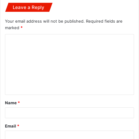
Leave a Reply
Your email address will not be published.
Required fields are
marked
*
C
o
m
m
e
n
t
Name
*
*
Email
*