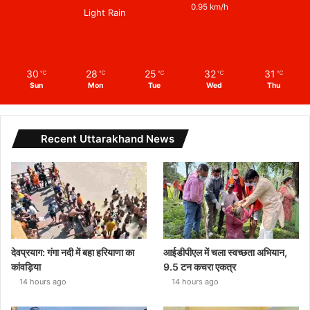
0.95 km/h
Light Rain
30
28
25
32
31
℃
℃
℃
℃
℃
Sun
Mon
Tue
Wed
Thu
Recent Uttarakhand News
देवप्रयाग: गंगा नदी में बहा हरियाणा का
आईडीपीएल में चला स्वच्छता अभियान,
कांवड़िया
9.5 टन कचरा एकत्र
14 hours ago
14 hours ago