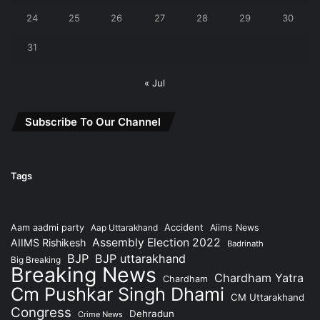
24
25
26
27
28
29
30
31
« Jul
Subscribe To Our Channel
Tags
Accident
Aam aadmi party
Aap Uttarakhand
Aiims News
Assembly Election 2022
AIIMS Rishikesh
Badrinath
BJP
BJP uttarakhand
Big Breaking
Breaking News
Chardham Yatra
Chardham
Cm Pushkar Singh Dhami
CM Uttarakhand
Congress
Dehradun
Crime News