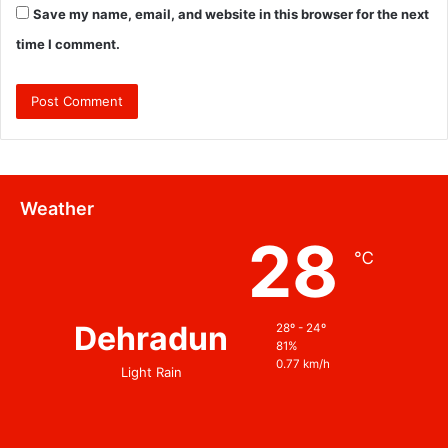
Save my name, email, and website in this browser for the next
time I comment.
Weather
28
℃
Dehradun
28º - 24º
81%
0.77 km/h
Light Rain