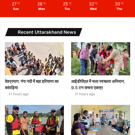
27
28
25
32
30
℃
℃
℃
℃
℃
Sun
Mon
Tue
Wed
Thu
Recent Uttarakhand News
देवप्रयाग: गंगा नदी में बहा हरियाणा का
आईडीपीएल में चला स्वच्छता अभियान,
कांवड़िया
9.5 टन कचरा एकत्र
21 hours ago
21 hours ago