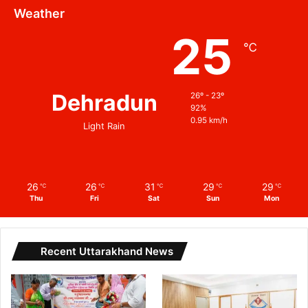
Weather
25
℃
Dehradun
26º - 23º
92%
0.95 km/h
Light Rain
26
26
31
29
29
℃
℃
℃
℃
℃
Thu
Fri
Sat
Sun
Mon
Recent Uttarakhand News