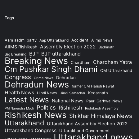
Tags
Accident
Aam aadmi party
Aap Uttarakhand
Aiims News
Assembly Election 2022
AIIMS Rishikesh
Badrinath
BJP
BJP uttarakhand
Big Breaking
Breaking News
Chardham Yatra
Chardham
Cm Pushkar Singh Dhami
CM Uttarakhand
Congress
Dehradun
Crime News
Dehradun News
former CM Harish Rawat
Health News
Kedarnath
Hindi News
Hindi Samachar
Latest News
National News
Pauri Garhwal News
Politics
Rishikesh
Rishikesh Assembly
PM Narendra Modi
Rishikesh News
Shikhar Himalaya News
Uttarakhand
Uttarakhand Assembly Election 2022
Uttarakhand Congress
Uttarakhand Government
Uttarakhand news