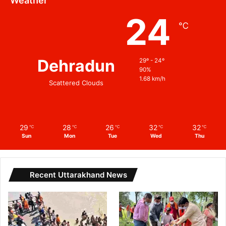
Weather
24
℃
Dehradun
29º - 24º
90%
1.68 km/h
Scattered Clouds
29
28
26
32
32
℃
℃
℃
℃
℃
Sun
Mon
Tue
Wed
Thu
Recent Uttarakhand News