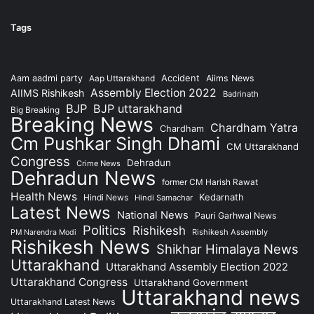
Tags
Accident
Aam aadmi party
Aap Uttarakhand
Aiims News
Assembly Election 2022
AIIMS Rishikesh
Badrinath
BJP
BJP uttarakhand
Big Breaking
Breaking News
Chardham Yatra
Chardham
Cm Pushkar Singh Dhami
CM Uttarakhand
Congress
Dehradun
Crime News
Dehradun News
former CM Harish Rawat
Health News
Kedarnath
Hindi News
Hindi Samachar
Latest News
National News
Pauri Garhwal News
Politics
Rishikesh
Rishikesh Assembly
PM Narendra Modi
Rishikesh News
Shikhar Himalaya News
Uttarakhand
Uttarakhand Assembly Election 2022
Uttarakhand Congress
Uttarakhand Government
Uttarakhand news
Uttarakhand Latest News