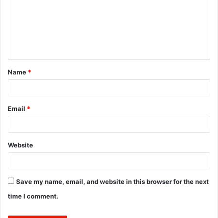
m
m
e
n
t
Name
*
*
Email
*
Website
Save my name, email, and website in this browser for the next
time I comment.