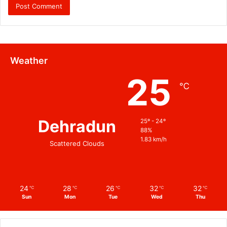
Weather
25
℃
Dehradun
25º - 24º
88%
1.83 km/h
Scattered Clouds
24
28
26
32
32
℃
℃
℃
℃
℃
Sun
Mon
Tue
Wed
Thu