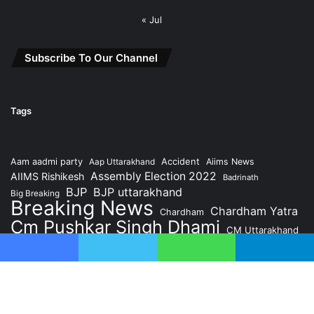
« Jul
Subscribe To Our Channel
Tags
Accident
Aam aadmi party
Aap Uttarakhand
Aiims News
Assembly Election 2022
AIIMS Rishikesh
Badrinath
BJP
BJP uttarakhand
Big Breaking
Breaking News
Chardham Yatra
Chardham
Cm Pushkar Singh Dhami
CM Uttarakhand
Congress
Dehradun
Crime News
Dehradun News
Facebook
Twitter
WhatsApp
Telegram
former CM Harish Rawat
Health News
Kedarnath
Hindi News
Hindi Samachar
Latest News
National News
Pauri Garhwal News
Politics
Rishikesh