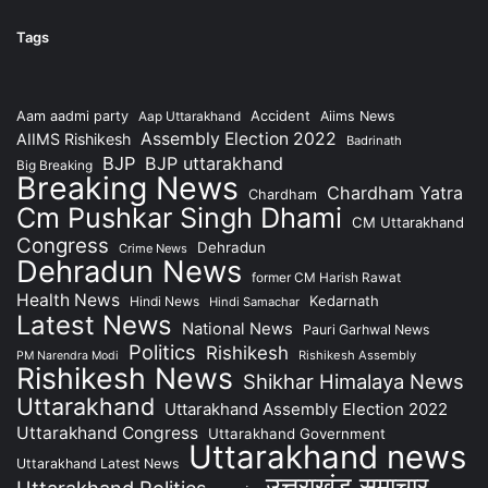
Tags
Accident
Aam aadmi party
Aap Uttarakhand
Aiims News
Assembly Election 2022
AIIMS Rishikesh
Badrinath
BJP
BJP uttarakhand
Big Breaking
Breaking News
Chardham Yatra
Chardham
Cm Pushkar Singh Dhami
CM Uttarakhand
Congress
Dehradun
Crime News
Dehradun News
former CM Harish Rawat
Health News
Kedarnath
Hindi News
Hindi Samachar
Latest News
National News
Pauri Garhwal News
Politics
Rishikesh
Rishikesh Assembly
PM Narendra Modi
Rishikesh News
Shikhar Himalaya News
Uttarakhand
Uttarakhand Assembly Election 2022
Uttarakhand Congress
Uttarakhand Government
Uttarakhand news
Uttarakhand Latest News
उत्तराखंड समाचार
Uttarakhand Politics