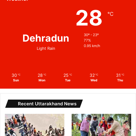
28
℃
Dehradun
30º - 23º
77%
0.95 km/h
Light Rain
30
28
25
32
31
℃
℃
℃
℃
℃
Sun
Mon
Tue
Wed
Thu
Recent Uttarakhand News