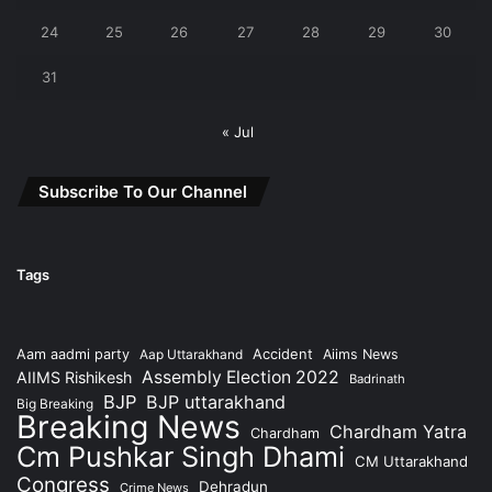
24
25
26
27
28
29
30
31
« Jul
Subscribe To Our Channel
Tags
Accident
Aam aadmi party
Aap Uttarakhand
Aiims News
Assembly Election 2022
AIIMS Rishikesh
Badrinath
BJP
BJP uttarakhand
Big Breaking
Breaking News
Chardham Yatra
Chardham
Cm Pushkar Singh Dhami
CM Uttarakhand
Congress
Dehradun
Crime News