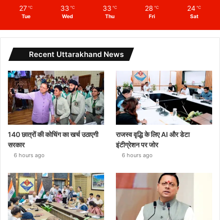
27
33
33
28
24
℃
℃
℃
℃
℃
Tue
Wed
Thu
Fri
Sat
Recent Uttarakhand News
140 छात्रों की कोचिंग का खर्च उठाएगी
राजस्व वृद्धि के लिए AI और डेटा
सरकार
इंटीग्रेशन पर जोर
6 hours ago
6 hours ago