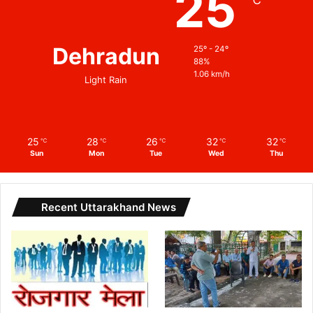
25
Dehradun
25º - 24º
88%
1.06 km/h
Light Rain
25
28
26
32
32
℃
℃
℃
℃
℃
Sun
Mon
Tue
Wed
Thu
Recent Uttarakhand News