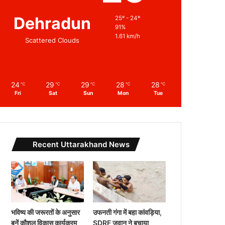
Dehradun
25º - 24º
91%
1.61 km/h
Scattered Clouds
24
29
29
28
28
℃
℃
℃
℃
℃
Fri
Sat
Sun
Mon
Tue
Recent Uttarakhand News
भविष्य की जरूरतों के अनुसार
उफनती गंगा में बहा कांवड़िया,
बनें कौशल विकास कार्यक्रम
SDRF जवान ने बचाया