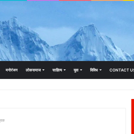
मनोरंजन
लोकसमाज
साहित्य
युवा
विविध
CONTACT U
युवक