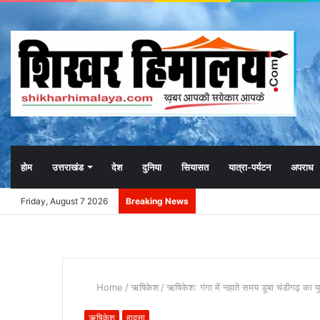
होम
उत्तराखंड
देश
दुनिया
सियासत
यात्रा-पर्यटन
अपराध
Friday, August 7 2026
Breaking News
Home
/
ऋषिकेश
/
ऋषिकेशः गंगा में नहाते समय डूबा चंडीगढ़ का 
ऋषिकेश
हादसा