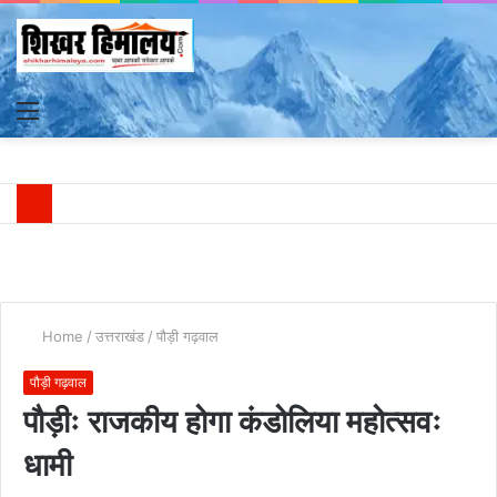
Menu
S
fo
Home
/
उत्तराखंड
/
पौड़ी गढ़वाल
पौड़ी गढ़वाल
पौड़ीः राजकीय होगा कंडोलिया महोत्सवः
धामी