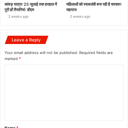
कांवड़ यात्राः 25 जुलाई तक हरहाल में
महिलाओं को स्वावलंबी बना रही है सरकारः
पूरी हों तैयारियां: डीएम
महाराज
2 weeks ago
2 weeks ago
Leave a Reply
Your email address will not be published.
Required fields are
marked
*
C
o
m
m
e
n
t
Name
*