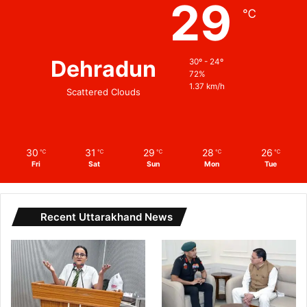
29
℃
Dehradun
30º - 24º
72%
1.37 km/h
Scattered Clouds
30
31
29
28
26
℃
℃
℃
℃
℃
Fri
Sat
Sun
Mon
Tue
Recent Uttarakhand News