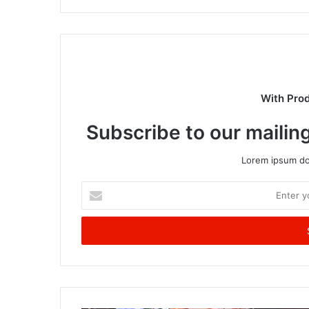
With Pro
Subscribe to our mailing
Lorem ipsum dol
Enter
your
Email
address