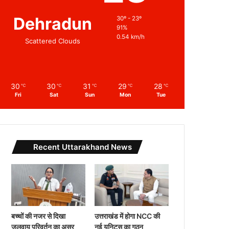
Dehradun
30º - 23º
91%
0.54 km/h
Scattered Clouds
30
30
31
29
28
℃
℃
℃
℃
℃
Fri
Sat
Sun
Mon
Tue
Recent Uttarakhand News
बच्चों की नजर से दिखा
उत्तराखंड में होगा NCC की
जलवायु परिवर्तन का असर
नई यूनिट्स का गठन