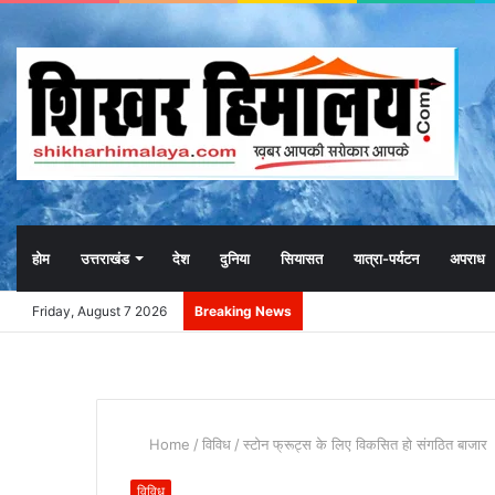
होम
उत्तराखंड
देश
दुनिया
सियासत
यात्रा-पर्यटन
अपराध
Friday, August 7 2026
Breaking News
Home
/
विविध
/
स्टोन फ्रूट्स के लिए विकसित हो संगठित बाजार
विविध