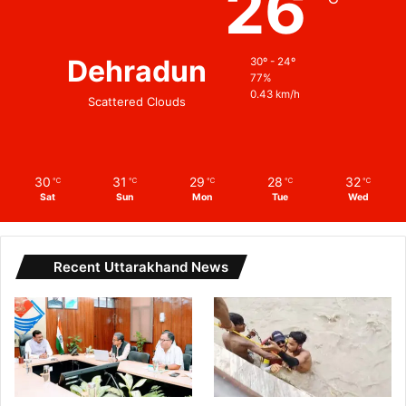
26
Dehradun
30º - 24º
77%
0.43 km/h
Scattered Clouds
30
31
29
28
32
℃
℃
℃
℃
℃
Sat
Sun
Mon
Tue
Wed
Recent Uttarakhand News