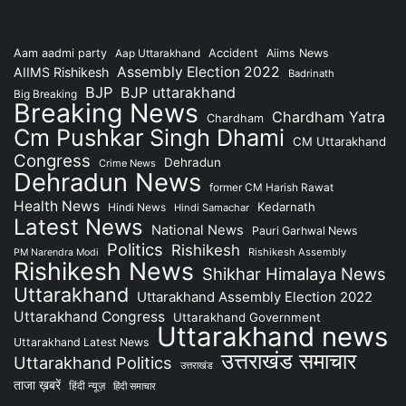
Accident
Aam aadmi party
Aap Uttarakhand
Aiims News
Assembly Election 2022
AIIMS Rishikesh
Badrinath
BJP
BJP uttarakhand
Big Breaking
Breaking News
Chardham Yatra
Chardham
Cm Pushkar Singh Dhami
CM Uttarakhand
Congress
Dehradun
Crime News
Dehradun News
former CM Harish Rawat
Health News
Kedarnath
Hindi News
Hindi Samachar
Latest News
National News
Pauri Garhwal News
Politics
Rishikesh
Rishikesh Assembly
PM Narendra Modi
Rishikesh News
Shikhar Himalaya News
Uttarakhand
Uttarakhand Assembly Election 2022
Uttarakhand Congress
Uttarakhand Government
Uttarakhand news
Uttarakhand Latest News
उत्तराखंड समाचार
Uttarakhand Politics
उत्तराखंड
ताजा ख़बरें
हिंदी न्यूज़
हिंदी समाचार