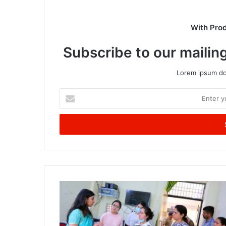
With Pro
Subscribe to our mailing
Lorem ipsum dol
Enter
your
Email
address