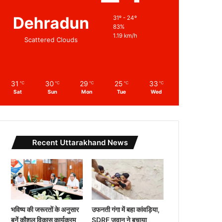
Dehradun
31º - 24º
83%
1.19 km/h
Scattered Clouds
31
30
29
25
33
℃
℃
℃
℃
℃
Sat
Sun
Mon
Tue
Wed
Recent Uttarakhand News
भविष्य की जरूरतों के अनुसार
उफनती गंगा में बहा कांवड़िया,
बनें कौशल विकास कार्यक्रम
SDRF जवान ने बचाया