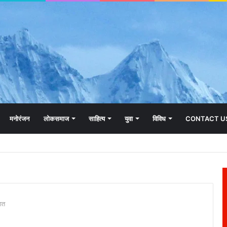
मनोरंजन
लोकसमाज
साहित्य
युवा
विविध
CONTACT U
ागत