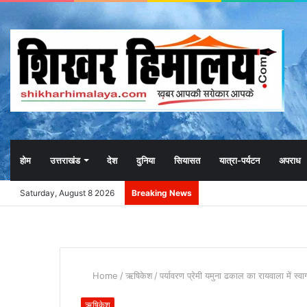
होम
उत्तराखंड
देश
दुनिया
सियासत
यात्रा-पर्यटन
अपराध
Saturday, August 8 2026
Breaking News
Home
/
ऋषिकेश
/
पर्यावरण प्रेमी यमुना ढकाल का रायवाला में स्व
ऋषिकेश