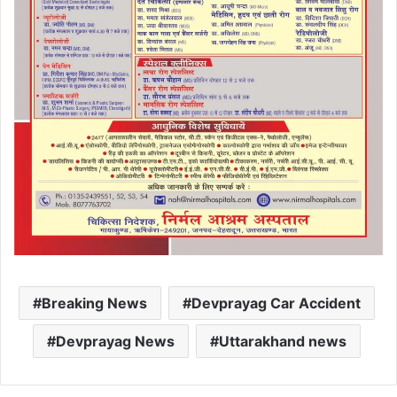
Breaking News
Devprayag Car Accident
Devprayag News
Uttarakhand news