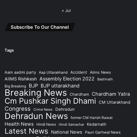
« Jul
Subscribe To Our Channel
Tags
Accident
Aam aadmi party
Aap Uttarakhand
Aiims News
Assembly Election 2022
AIIMS Rishikesh
Badrinath
BJP
BJP uttarakhand
Big Breaking
Breaking News
Chardham Yatra
Chardham
Cm Pushkar Singh Dhami
CM Uttarakhand
Congress
Dehradun
Crime News
Dehradun News
former CM Harish Rawat
Health News
Kedarnath
Hindi News
Hindi Samachar
Latest News
National News
Pauri Garhwal News