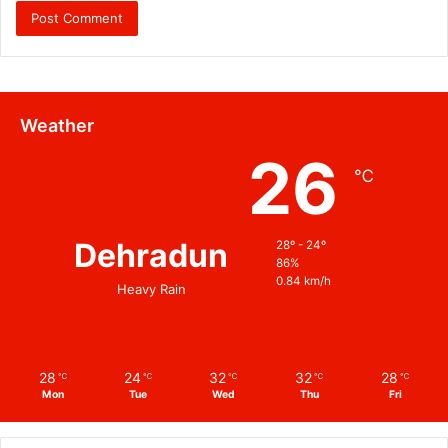
Weather
26
℃
Dehradun
28º - 24º
86%
0.84 km/h
Heavy Rain
28
24
32
32
28
℃
℃
℃
℃
℃
Mon
Tue
Wed
Thu
Fri