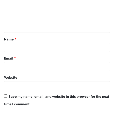
m
m
e
n
t
Name
*
*
Email
*
Website
Save my name, email, and website in this browser for the next
time I comment.