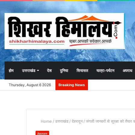
होम
उत्तराखंड
देश
दुनिया
सियासत
यात्रा-पर्यटन
अपराध
Thursday, August 6 2026
Breaking News
Home
/
उत्तराखंड
/
देहरादून
/
जंगली जानवरों से सुरक्षा को तैयार 
देहरादून