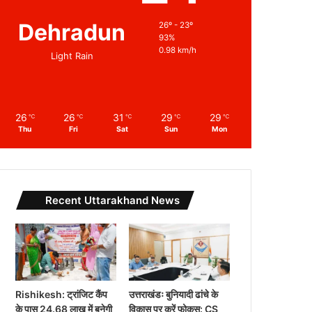
Dehradun
26º - 23º
93%
0.98 km/h
Light Rain
26
26
31
29
29
℃
℃
℃
℃
℃
Thu
Fri
Sat
Sun
Mon
Recent Uttarakhand News
Rishikesh: ट्रांजिट कैंप
उत्तराखंडः बुनियादी ढांचे के
के पास 24.68 लाख में बनेगी
विकास पर करें फोकस: CS