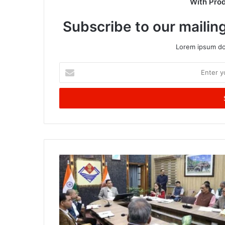
With Pro
Subscribe to our mailing
Lorem ipsum dol
Enter
your
Email
address