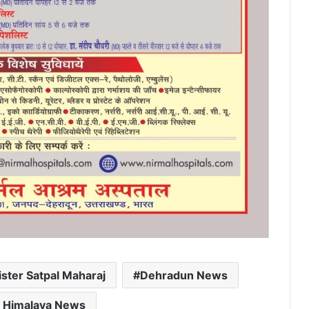
ister Satpal Maharaj
Dehradun News
r Himalaya News