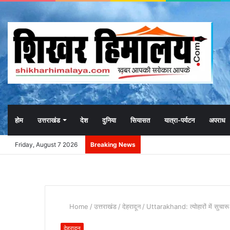
होम
उत्तराखंड
देश
दुनिया
सियासत
यात्रा-पर्यटन
अपराध
Friday, August 7 2026
Breaking News
Home
/
उत्तराखंड
/
देहरादून
/
Uttarakhand: त्योहारों में सुचारू 
देहरादून