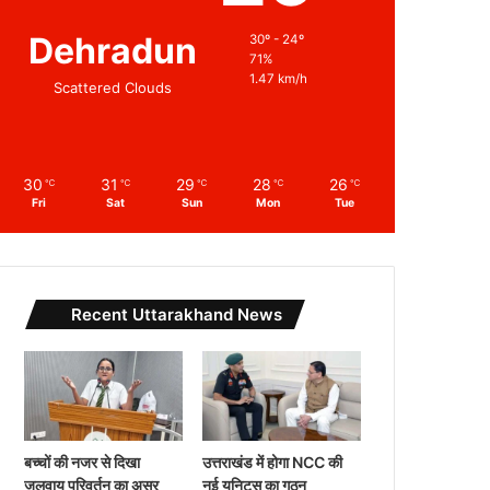
Dehradun
30º - 24º
71%
1.47 km/h
Scattered Clouds
30
31
29
28
26
℃
℃
℃
℃
℃
Fri
Sat
Sun
Mon
Tue
Recent Uttarakhand News
बच्चों की नजर से दिखा
उत्तराखंड में होगा NCC की
जलवायु परिवर्तन का असर
नई यूनिट्स का गठन