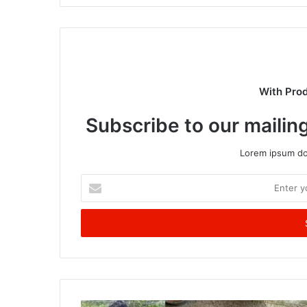
With Pro
Subscribe to our mailing
Lorem ipsum dol
Enter
your
Email
address