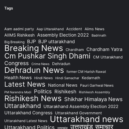
Tags
Accident
Aam aadmi party
Aap Uttarakhand
Aiims News
Assembly Election 2022
AIIMS Rishikesh
Badrinath
BJP
BJP uttarakhand
Big Breaking
Breaking News
Chardham Yatra
Chardham
Cm Pushkar Singh Dhami
CM Uttarakhand
Congress
Dehradun
Crime News
Dehradun News
former CM Harish Rawat
Health News
Kedarnath
Hindi News
Hindi Samachar
Latest News
National News
Pauri Garhwal News
Politics
Rishikesh
Rishikesh Assembly
PM Narendra Modi
Rishikesh News
Shikhar Himalaya News
Uttarakhand
Uttarakhand Assembly Election 2022
Uttarakhand Congress
Uttarakhand Government
Uttarakhand news
Uttarakhand Latest News
उत्तराखंड समाचार
Uttarakhand Politics
उत्तराखंड