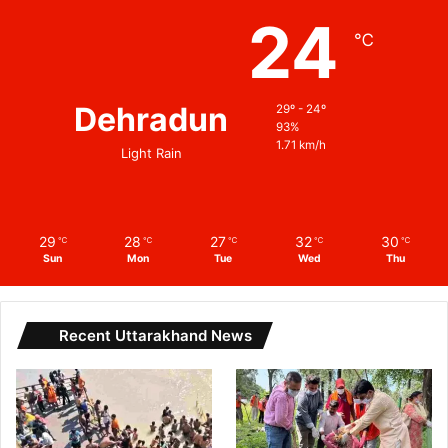
24
℃
Dehradun
29º - 24º
93%
1.71 km/h
Light Rain
29
28
27
32
30
℃
℃
℃
℃
℃
Sun
Mon
Tue
Wed
Thu
Recent Uttarakhand News