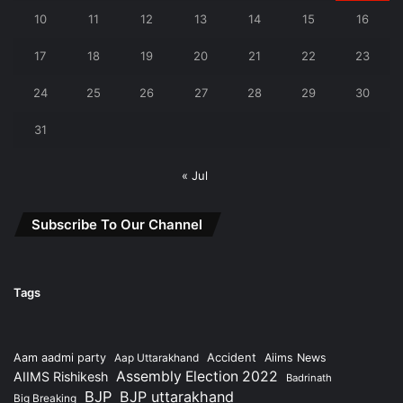
10
11
12
13
14
15
16
17
18
19
20
21
22
23
24
25
26
27
28
29
30
31
« Jul
Subscribe To Our Channel
Tags
Accident
Aam aadmi party
Aap Uttarakhand
Aiims News
Assembly Election 2022
AIIMS Rishikesh
Badrinath
BJP
BJP uttarakhand
Big Breaking