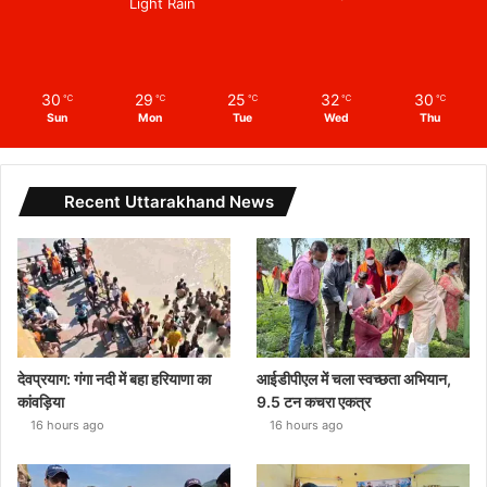
Light Rain
30
29
25
32
30
℃
℃
℃
℃
℃
Sun
Mon
Tue
Wed
Thu
Recent Uttarakhand News
देवप्रयाग: गंगा नदी में बहा हरियाणा का
आईडीपीएल में चला स्वच्छता अभियान,
कांवड़िया
9.5 टन कचरा एकत्र
16 hours ago
16 hours ago