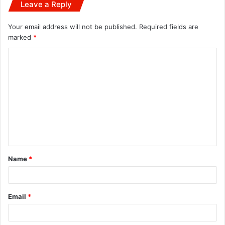
Leave a Reply
Your email address will not be published.
Required fields are
marked
*
C
o
m
m
e
n
t
Name
*
*
Email
*