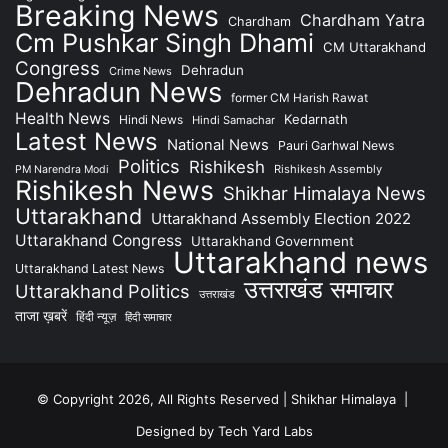
Breaking News
Chardham Yatra
Chardham
Cm Pushkar Singh Dhami
CM Uttarakhand
Congress
Dehradun
Crime News
Dehradun News
former CM Harish Rawat
Health News
Kedarnath
Hindi News
Hindi Samachar
Latest News
National News
Pauri Garhwal News
Politics
Rishikesh
Rishikesh Assembly
PM Narendra Modi
Rishikesh News
Shikhar Himalaya News
Uttarakhand
Uttarakhand Assembly Election 2022
Uttarakhand Congress
Uttarakhand Government
Uttarakhand news
Uttarakhand Latest News
उत्तराखंड समाचार
Uttarakhand Politics
उत्तराखंड
ताजा ख़बरें
हिंदी न्यूज़
हिंदी समाचार
© Copyright 2026, All Rights Reserved | Shikhar Himalaya |
Designed by Tech Yard Labs