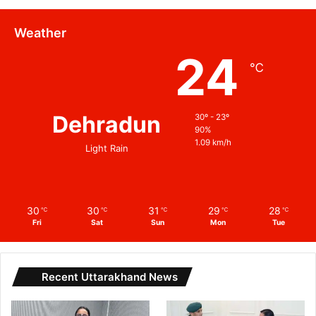
Weather
24
℃
Dehradun
30º - 23º
90%
1.09 km/h
Light Rain
30
30
31
29
28
℃
℃
℃
℃
℃
Fri
Sat
Sun
Mon
Tue
Recent Uttarakhand News