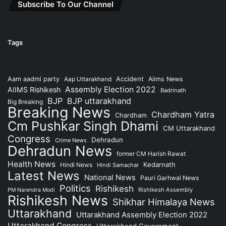
Subscribe To Our Channel
Tags
Accident
Aam aadmi party
Aap Uttarakhand
Aiims News
Assembly Election 2022
AIIMS Rishikesh
Badrinath
BJP
BJP uttarakhand
Big Breaking
Breaking News
Chardham Yatra
Chardham
Cm Pushkar Singh Dhami
CM Uttarakhand
Congress
Dehradun
Crime News
Dehradun News
former CM Harish Rawat
Health News
Kedarnath
Hindi News
Hindi Samachar
Latest News
National News
Pauri Garhwal News
Politics
Rishikesh
Rishikesh Assembly
PM Narendra Modi
Rishikesh News
Shikhar Himalaya News
Uttarakhand
Uttarakhand Assembly Election 2022
Uttarakhand Congress
Uttarakhand Government