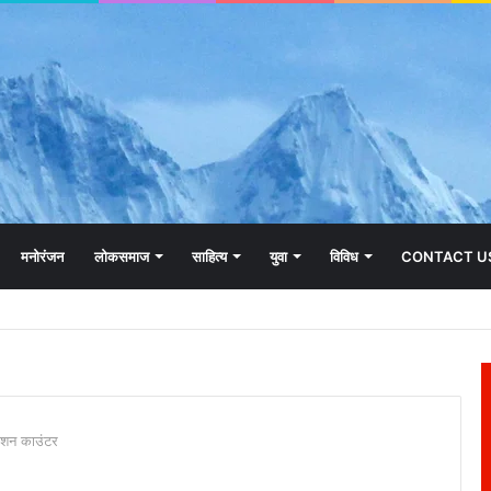
मनोरंजन
लोकसमाज
साहित्य
युवा
विविध
CONTACT U
रेशन काउंटर