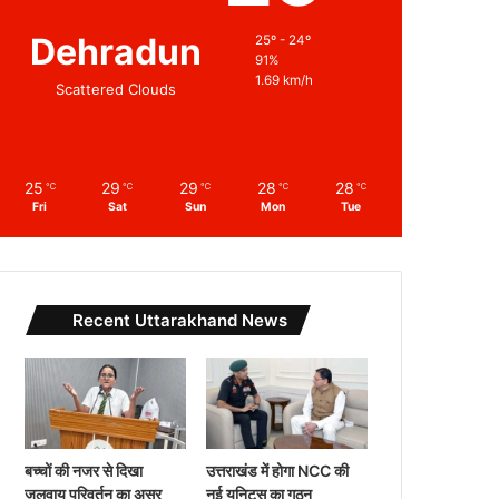
Dehradun
25º - 24º
91%
1.69 km/h
Scattered Clouds
25
29
29
28
28
℃
℃
℃
℃
℃
Fri
Sat
Sun
Mon
Tue
Recent Uttarakhand News
बच्चों की नजर से दिखा
उत्तराखंड में होगा NCC की
जलवायु परिवर्तन का असर
नई यूनिट्स का गठन