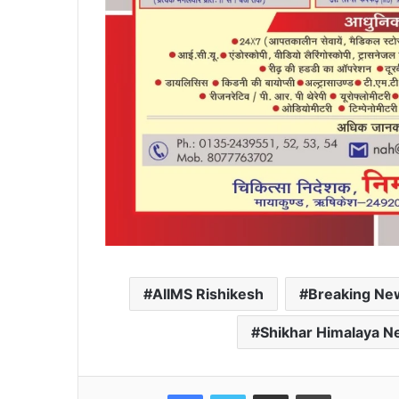
AIIMS Rishikesh
Breaking Ne
Shikhar Himalaya 
Facebook
Twitter
Share via Email
Print