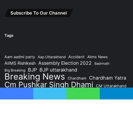
Subscribe To Our Channel
Tags
Accident
Aam aadmi party
Aap Uttarakhand
Aiims News
Assembly Election 2022
AIIMS Rishikesh
Badrinath
BJP
BJP uttarakhand
Big Breaking
Breaking News
Chardham Yatra
Chardham
Cm Pushkar Singh Dhami
CM Uttarakhand
Congress
Dehradun
Crime News
Dehradun News
Facebook
Twitter
WhatsApp
Telegram
former CM Harish Rawat
Health News
Kedarnath
Hindi News
Hindi Samachar
Latest News
National News
Pauri Garhwal News
Politics
Rishikesh
Rishikesh Assembly
PM Narendra Modi
Ba
Rishikesh News
Shikhar Himalaya News