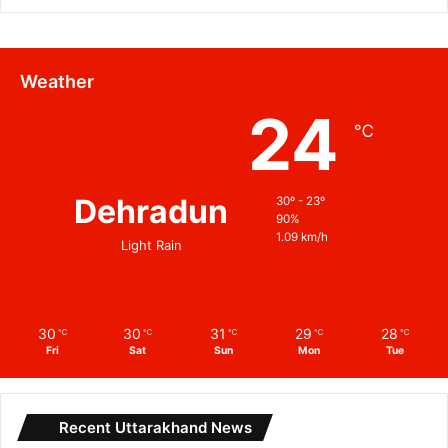
Weather
24
℃
Dehradun
30º - 23º
90%
1.09 km/h
Light Rain
30
30
31
29
28
℃
℃
℃
℃
℃
Fri
Sat
Sun
Mon
Tue
Recent Uttarakhand News