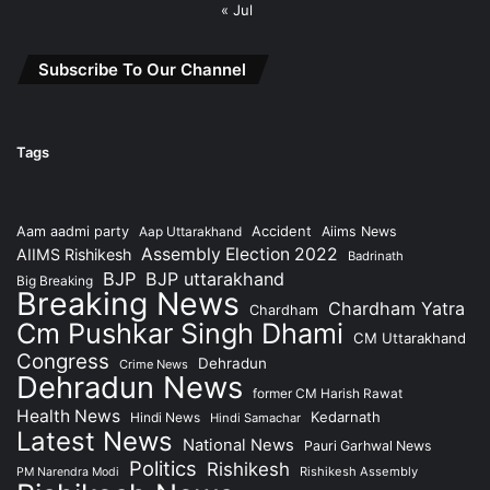
« Jul
Subscribe To Our Channel
Tags
Accident
Aam aadmi party
Aap Uttarakhand
Aiims News
Assembly Election 2022
AIIMS Rishikesh
Badrinath
BJP
BJP uttarakhand
Big Breaking
Breaking News
Chardham Yatra
Chardham
Cm Pushkar Singh Dhami
CM Uttarakhand
Congress
Dehradun
Crime News
Dehradun News
former CM Harish Rawat
Health News
Kedarnath
Hindi News
Hindi Samachar
Latest News
National News
Pauri Garhwal News
Politics
Rishikesh
Rishikesh Assembly
PM Narendra Modi