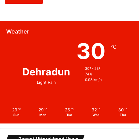
Weather
30
℃
Dehradun
30º - 23º
74%
0.98 km/h
Light Rain
29
29
25
32
30
℃
℃
℃
℃
℃
Sun
Mon
Tue
Wed
Thu
Recent Uttarakhand News