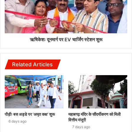
ऋषिकेशः दूनमार्ग पर EV चार्जिंग स्टेशन शुरू
Related Articles
पौड़ीः बस अड्डे पर ’अमृत कक्ष’ शुरू
महाबगढ़ मंदिर के सौंदर्यीकरण को मिली
वित्तीय मंजूरी
6 days ago
7 days ago