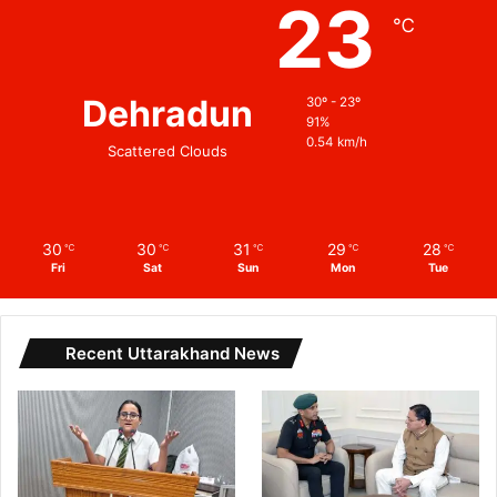
23
℃
Dehradun
30º - 23º
91%
0.54 km/h
Scattered Clouds
30
30
31
29
28
℃
℃
℃
℃
℃
Fri
Sat
Sun
Mon
Tue
Recent Uttarakhand News