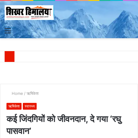
Menu
S
fo
Home
/
ऋषिकेश
ऋषिकेश
स्वास्थ्य
कई जिंदगियों को जीवनदान, दे गया ‘रघु
पासवान’