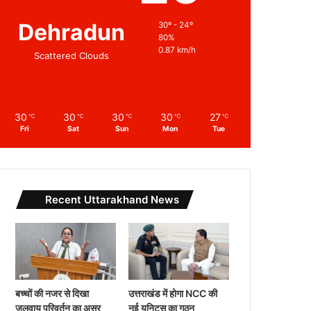
Dehradun
30º - 24º
80%
0.87 km/h
Scattered Clouds
30
30
30
30
27
℃
℃
℃
℃
℃
Fri
Sat
Sun
Mon
Tue
Recent Uttarakhand News
बच्चों की नजर से दिखा
उत्तराखंड में होगा NCC की
जलवायु परिवर्तन का असर
नई यूनिट्स का गठन