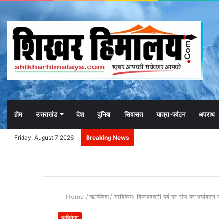
होम
उत्तराखंड
देश
दुनिया
सियासत
यात्रा-पर्यटन
अपराध
Friday, August 7 2026
Breaking News
Home
/
ऋषिकेश
/
ऋषिकेशः विजयदशमी पर्व पर संघ का पर्यावरण 
ऋषिकेश