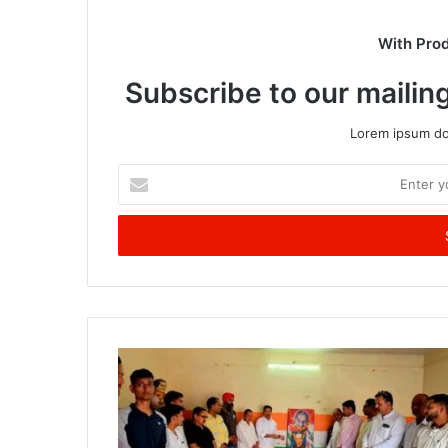
With Pro
Subscribe to our mailing
Lorem ipsum dol
Enter
your
Email
address