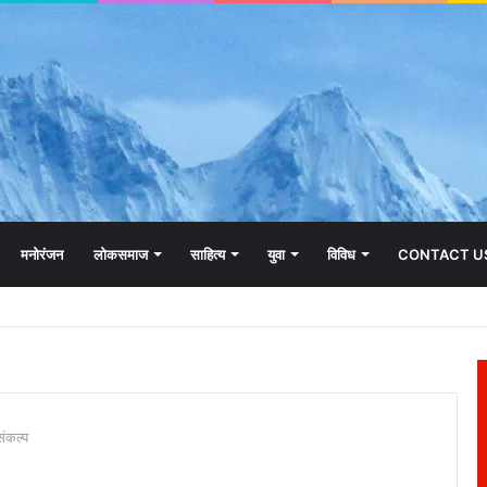
मनोरंजन
लोकसमाज
साहित्य
युवा
विविध
CONTACT U
संकल्प