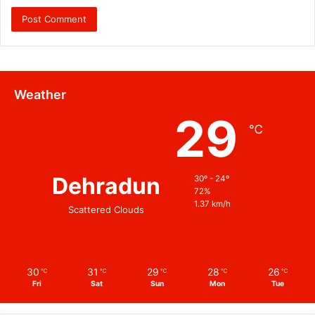
Weather
29
℃
Dehradun
30º - 24º
72%
1.37 km/h
Scattered Clouds
30
31
29
28
26
℃
℃
℃
℃
℃
Fri
Sat
Sun
Mon
Tue