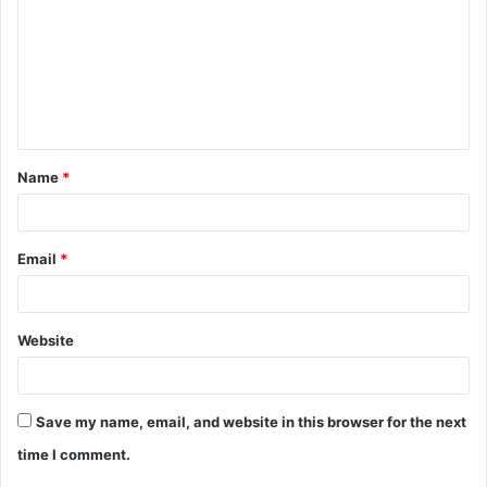
m
m
e
n
t
Name
*
*
Email
*
Website
Save my name, email, and website in this browser for the next
time I comment.