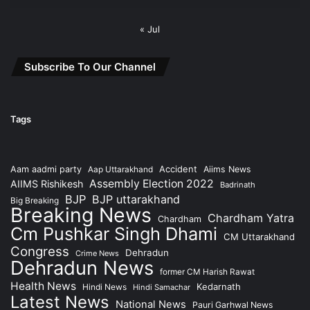
« Jul
Subscribe To Our Channel
Tags
Accident
Aam aadmi party
Aap Uttarakhand
Aiims News
Assembly Election 2022
AIIMS Rishikesh
Badrinath
BJP
BJP uttarakhand
Big Breaking
Breaking News
Chardham Yatra
Chardham
Cm Pushkar Singh Dhami
CM Uttarakhand
Congress
Dehradun
Crime News
Dehradun News
former CM Harish Rawat
Health News
Kedarnath
Hindi News
Hindi Samachar
Latest News
National News
Pauri Garhwal News