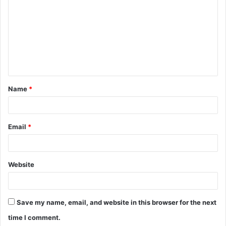
m
m
e
n
t
Name
*
*
Email
*
Website
Save my name, email, and website in this browser for the next
time I comment.