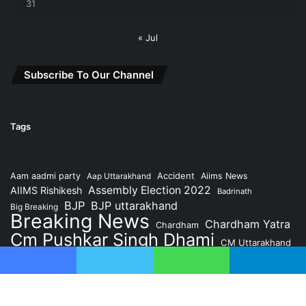
31
« Jul
Subscribe To Our Channel
Tags
Accident
Aam aadmi party
Aap Uttarakhand
Aiims News
Assembly Election 2022
AIIMS Rishikesh
Badrinath
BJP
BJP uttarakhand
Big Breaking
Breaking News
Chardham Yatra
Chardham
Cm Pushkar Singh Dhami
CM Uttarakhand
Congress
Dehradun
Crime News
Dehradun News
Facebook
Twitter
WhatsApp
Telegram
former CM Harish Rawat
Health News
Kedarnath
Hindi News
Hindi Samachar