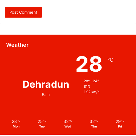
Weather
28
℃
Dehradun
28º - 24º
81%
1.92 km/h
Rain
28
25
32
32
29
℃
℃
℃
℃
℃
Mon
Tue
Wed
Thu
Fri