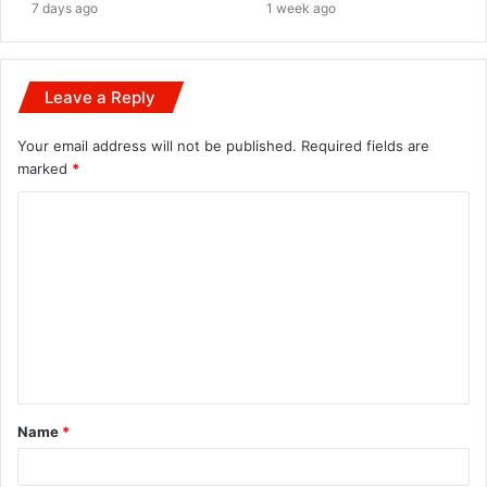
7 days ago
1 week ago
Leave a Reply
Your email address will not be published.
Required fields are
marked
*
C
o
m
m
e
n
t
Name
*
*