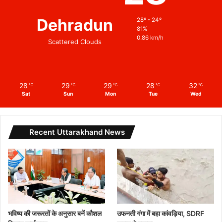
Dehradun
28º - 24º
81%
0.86 km/h
Scattered Clouds
28
29
29
28
32
℃
℃
℃
℃
℃
Sat
Sun
Mon
Tue
Wed
Recent Uttarakhand News
भविष्य की जरूरतों के अनुसार बनें कौशल
उफनती गंगा में बहा कांवड़िया, SDRF