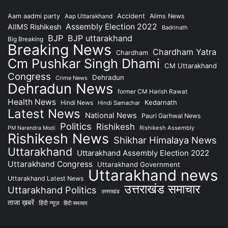
Accident
Aam aadmi party
Aap Uttarakhand
Aiims News
Assembly Election 2022
AIIMS Rishikesh
Badrinath
BJP
BJP uttarakhand
Big Breaking
Breaking News
Chardham Yatra
Chardham
Cm Pushkar Singh Dhami
CM Uttarakhand
Congress
Dehradun
Crime News
Dehradun News
former CM Harish Rawat
Health News
Kedarnath
Hindi News
Hindi Samachar
Latest News
National News
Pauri Garhwal News
Politics
Rishikesh
Rishikesh Assembly
PM Narendra Modi
Rishikesh News
Shikhar Himalaya News
Uttarakhand
Uttarakhand Assembly Election 2022
Uttarakhand Congress
Uttarakhand Government
Uttarakhand news
Uttarakhand Latest News
उत्तराखंड समाचार
Uttarakhand Politics
उत्तराखंड
ताजा ख़बरें
हिंदी न्यूज़
हिंदी समाचार