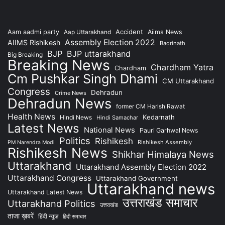
Accident
Aam aadmi party
Aap Uttarakhand
Aiims News
Assembly Election 2022
AIIMS Rishikesh
Badrinath
BJP
BJP uttarakhand
Big Breaking
Breaking News
Chardham Yatra
Chardham
Cm Pushkar Singh Dhami
CM Uttarakhand
Congress
Dehradun
Crime News
Dehradun News
former CM Harish Rawat
Health News
Kedarnath
Hindi News
Hindi Samachar
Latest News
National News
Pauri Garhwal News
Politics
Rishikesh
Rishikesh Assembly
PM Narendra Modi
Rishikesh News
Shikhar Himalaya News
Uttarakhand
Uttarakhand Assembly Election 2022
Uttarakhand Congress
Uttarakhand Government
Uttarakhand news
Uttarakhand Latest News
उत्तराखंड समाचार
Uttarakhand Politics
उत्तराखंड
ताजा ख़बरें
हिंदी न्यूज़
हिंदी समाचार