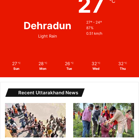
27
℃
Dehradun
27º - 24º
87%
0.51 km/h
Light Rain
27
28
26
32
32
℃
℃
℃
℃
℃
Sun
Mon
Tue
Wed
Thu
Recent Uttarakhand News