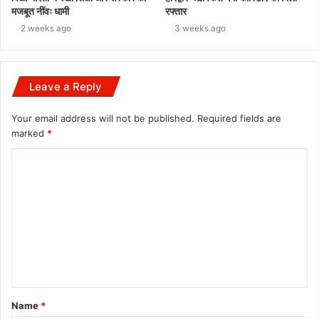
मजबूत नींवः धामी
रफ्तार
2 weeks ago
3 weeks ago
Leave a Reply
Your email address will not be published.
Required fields are
marked
*
C
o
m
m
e
n
t
Name
*
*