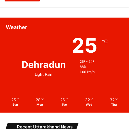
Weather
25
℃
Dehradun
25º - 24º
88%
1.06 km/h
Light Rain
25
28
26
32
32
℃
℃
℃
℃
℃
Sun
Mon
Tue
Wed
Thu
Recent Uttarakhand News