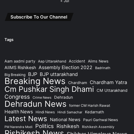
« Jul
Subscribe To Our Channel
Tags
Accident
Aam aadmi party
Aap Uttarakhand
Aiims News
Assembly Election 2022
AIIMS Rishikesh
Badrinath
BJP
BJP uttarakhand
Big Breaking
Breaking News
Chardham Yatra
Chardham
Cm Pushkar Singh Dhami
CM Uttarakhand
Congress
Dehradun
Crime News
Dehradun News
former CM Harish Rawat
Health News
Kedarnath
Hindi News
Hindi Samachar
Latest News
National News
Pauri Garhwal News
Politics
Rishikesh
Rishikesh Assembly
PM Narendra Modi
Rishikesh News