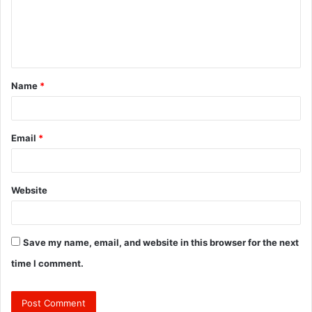
m
e
n
t
Name
*
*
Email
*
Website
Save my name, email, and website in this browser for the next
time I comment.