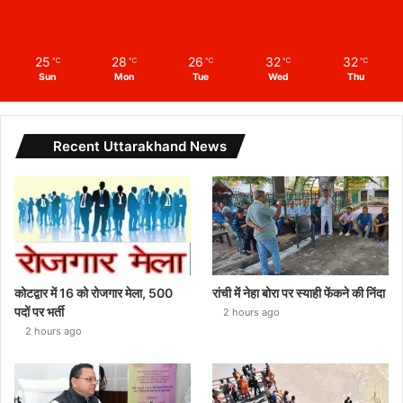
25
28
26
32
32
℃
℃
℃
℃
℃
Sun
Mon
Tue
Wed
Thu
Recent Uttarakhand News
कोटद्वार में 16 को रोजगार मेला, 500
रांची में नेहा बोरा पर स्याही फेंकने की निंदा
पदों पर भर्ती
2 hours ago
2 hours ago