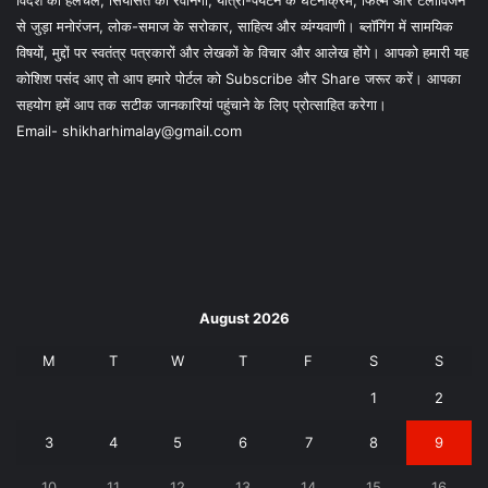
से जुड़ा मनोरंजन, लोक-समाज के सरोकार, साहित्य और व्यंग्यवाणी। ब्लॉगिंग में सामयिक
विषयों, मुद्दों पर स्वतंत्र पत्रकारों और लेखकों के विचार और आलेख होंगे। आपको हमारी यह
कोशिश पसंद आए तो आप हमारे पोर्टल को Subscribe और Share जरूर करें। आपका
सहयोग हमें आप तक सटीक जानकारियां पहुंचाने के लिए प्रोत्साहित करेगा।
Email- shikharhimalay@gmail.com
August 2026
M
T
W
T
F
S
S
1
2
3
4
5
6
7
8
9
10
11
12
13
14
15
16