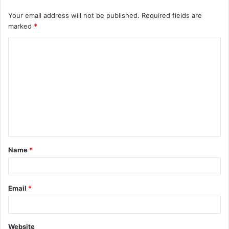
Your email address will not be published.
Required fields are
marked
*
C
o
m
m
e
n
t
Name
*
*
Email
*
Website