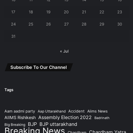
17
18
19
20
21
22
23
24
25
26
27
28
29
30
31
« Jul
Subscribe To Our Channel
Tags
Accident
Aam aadmi party
Aap Uttarakhand
Aiims News
Assembly Election 2022
AIIMS Rishikesh
Badrinath
BJP
BJP uttarakhand
Big Breaking
Breaking News
Chardham Yatra
Chardham