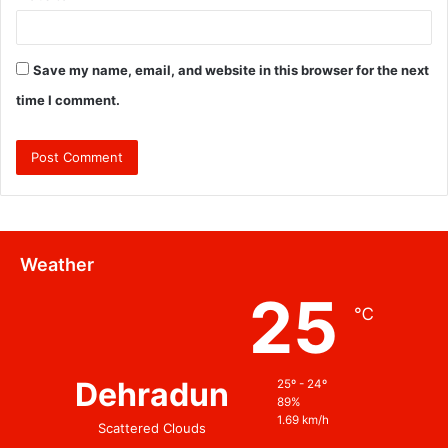
Save my name, email, and website in this browser for the next
time I comment.
Weather
25
℃
Dehradun
25º - 24º
89%
1.69 km/h
Scattered Clouds