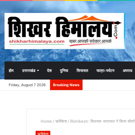
होम
उत्तराखंड
देश
दुनिया
सियासत
यात्रा-पर्यटन
अपराध
Friday, August 7 2026
Breaking News
Home
/
ऋषिकेश
/
Rishikesh: विधायक अग्रवाल ने किया सीवरेज 
ऋषिकेश