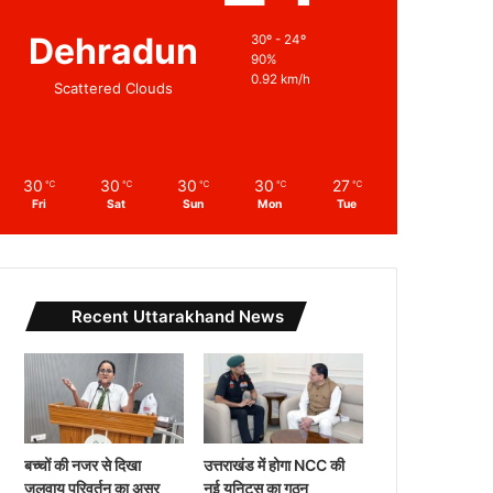
Dehradun
30º - 24º
90%
0.92 km/h
Scattered Clouds
30
30
30
30
27
℃
℃
℃
℃
℃
Fri
Sat
Sun
Mon
Tue
Recent Uttarakhand News
बच्चों की नजर से दिखा
उत्तराखंड में होगा NCC की
जलवायु परिवर्तन का असर
नई यूनिट्स का गठन