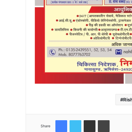
Ris
Facebook
Twitter
Share via Email
Print
Share