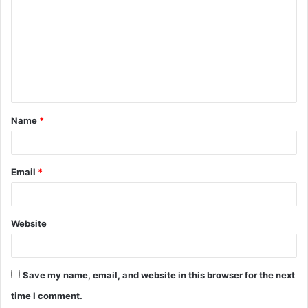
m
m
e
n
t
Name
*
*
Email
*
Website
Save my name, email, and website in this browser for the next
time I comment.