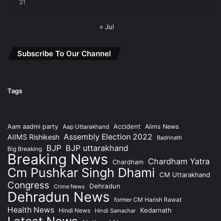
31
« Jul
Subscribe To Our Channel
Tags
Accident
Aam aadmi party
Aap Uttarakhand
Aiims News
Assembly Election 2022
AIIMS Rishikesh
Badrinath
BJP
BJP uttarakhand
Big Breaking
Breaking News
Chardham Yatra
Chardham
Cm Pushkar Singh Dhami
CM Uttarakhand
Congress
Dehradun
Crime News
Dehradun News
former CM Harish Rawat
Health News
Kedarnath
Hindi News
Hindi Samachar