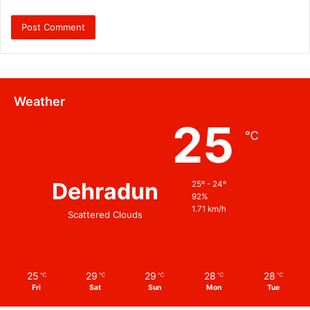
Weather
25
℃
Dehradun
25º - 24º
92%
1.71 km/h
Scattered Clouds
25
29
29
28
28
℃
℃
℃
℃
℃
Fri
Sat
Sun
Mon
Tue