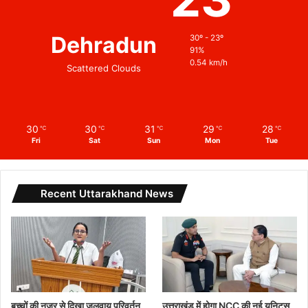
Dehradun
30º - 23º
91%
0.54 km/h
Scattered Clouds
30
30
31
29
28
℃
℃
℃
℃
℃
Fri
Sat
Sun
Mon
Tue
Recent Uttarakhand News
बच्चों की नजर से दिखा जलवायु परिवर्तन
उत्तराखंड में होगा NCC की नई यूनिट्स