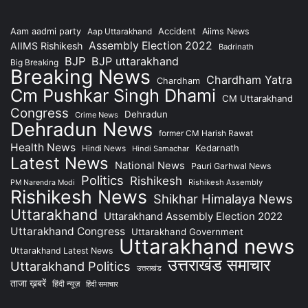
Accident
Aam aadmi party
Aap Uttarakhand
Aiims News
Assembly Election 2022
AIIMS Rishikesh
Badrinath
BJP
BJP uttarakhand
Big Breaking
Breaking News
Chardham Yatra
Chardham
Cm Pushkar Singh Dhami
CM Uttarakhand
Congress
Dehradun
Crime News
Dehradun News
former CM Harish Rawat
Health News
Kedarnath
Hindi News
Hindi Samachar
Latest News
National News
Pauri Garhwal News
Politics
Rishikesh
Rishikesh Assembly
PM Narendra Modi
Rishikesh News
Shikhar Himalaya News
Uttarakhand
Uttarakhand Assembly Election 2022
Uttarakhand Congress
Uttarakhand Government
Uttarakhand news
Uttarakhand Latest News
उत्तराखंड समाचार
Uttarakhand Politics
उत्तराखंड
ताजा ख़बरें
हिंदी न्यूज़
हिंदी समाचार