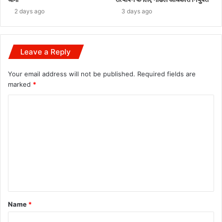
2 days ago
3 days ago
Leave a Reply
Your email address will not be published.
Required fields are
marked
*
C
o
m
m
e
n
t
Name
*
*