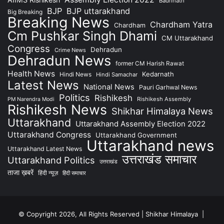
Badrinath
BJP
BJP uttarakhand
Big Breaking
Breaking News
Chardham Yatra
Chardham
Cm Pushkar Singh Dhami
CM Uttarakhand
Congress
Dehradun
Crime News
Dehradun News
former CM Harish Rawat
Health News
Kedarnath
Hindi News
Hindi Samachar
Latest News
National News
Pauri Garhwal News
Politics
Rishikesh
Rishikesh Assembly
PM Narendra Modi
Rishikesh News
Shikhar Himalaya News
Uttarakhand
Uttarakhand Assembly Election 2022
Uttarakhand Congress
Uttarakhand Government
Uttarakhand news
Uttarakhand Latest News
उत्तराखंड समाचार
Uttarakhand Politics
उत्तराखंड
ताजा ख़बरें
हिंदी न्यूज़
हिंदी समाचार
© Copyright 2026, All Rights Reserved | Shikhar Himalaya |