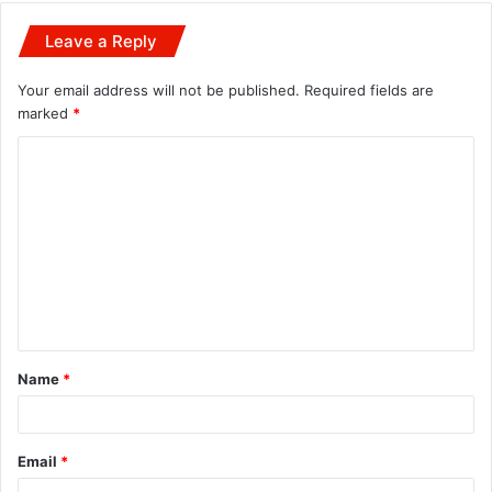
Leave a Reply
Your email address will not be published.
Required fields are
marked
*
C
o
m
m
e
n
t
Name
*
*
Email
*