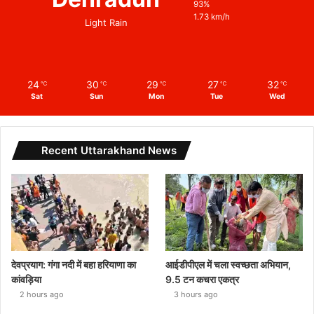
93%
1.73 km/h
Light Rain
24
30
29
27
32
℃
℃
℃
℃
℃
Sat
Sun
Mon
Tue
Wed
Recent Uttarakhand News
देवप्रयाग: गंगा नदी में बहा हरियाणा का
आईडीपीएल में चला स्वच्छता अभियान,
कांवड़िया
9.5 टन कचरा एकत्र
2 hours ago
3 hours ago