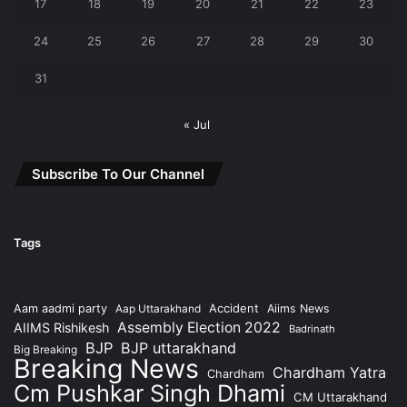
17
18
19
20
21
22
23
24
25
26
27
28
29
30
31
« Jul
Subscribe To Our Channel
Tags
Accident
Aam aadmi party
Aap Uttarakhand
Aiims News
Assembly Election 2022
AIIMS Rishikesh
Badrinath
BJP
BJP uttarakhand
Big Breaking
Breaking News
Chardham Yatra
Chardham
Cm Pushkar Singh Dhami
CM Uttarakhand