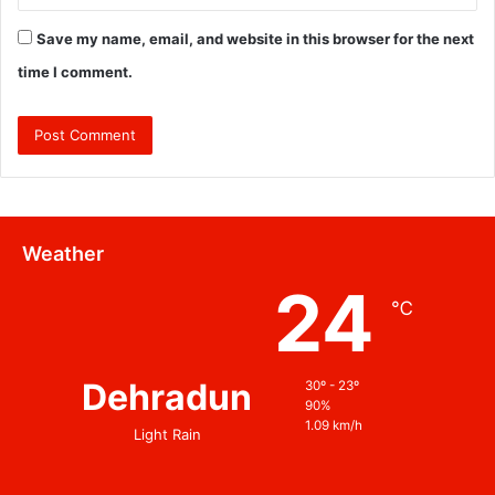
Save my name, email, and website in this browser for the next
time I comment.
Weather
24
℃
Dehradun
30º - 23º
90%
1.09 km/h
Light Rain