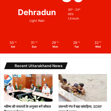
Dehradun
30º - 24º
66%
1.6 km/h
Light Rain
30
31
29
28
32
℃
℃
℃
℃
℃
Sat
Sun
Mon
Tue
Wed
Recent Uttarakhand News
भविष्य की जरूरतों के अनुसार बनें कौशल
उफनती गंगा में बहा कांवड़िया, SDRF