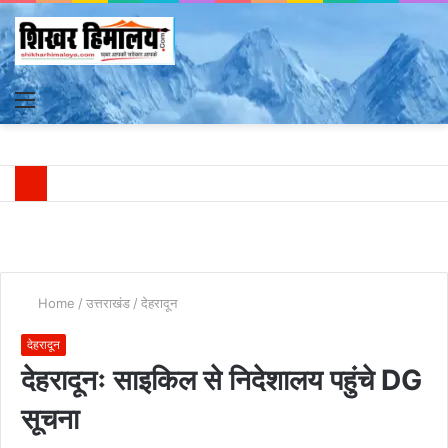
Menu
S
fo
Home
/
उत्तराखंड
/
देहरादून
देहरादून
देहरादूनः साइकिल से निदेशालय पहुंचे DG
सूचना