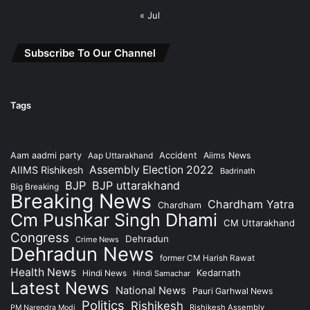
« Jul
Subscribe To Our Channel
Tags
Accident
Aam aadmi party
Aap Uttarakhand
Aiims News
Assembly Election 2022
AIIMS Rishikesh
Badrinath
BJP
BJP uttarakhand
Big Breaking
Breaking News
Chardham Yatra
Chardham
Cm Pushkar Singh Dhami
CM Uttarakhand
Congress
Dehradun
Crime News
Dehradun News
former CM Harish Rawat
Health News
Kedarnath
Hindi News
Hindi Samachar
Latest News
National News
Pauri Garhwal News
Politics
Rishikesh
Rishikesh Assembly
PM Narendra Modi