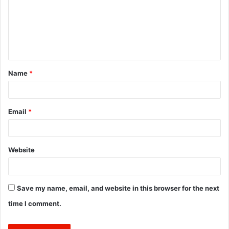
m
e
n
t
Name
*
*
Email
*
Website
Save my name, email, and website in this browser for the next
time I comment.