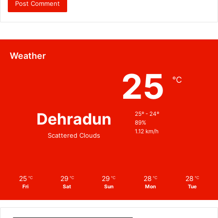
Weather
25
℃
Dehradun
25º - 24º
89%
1.12 km/h
Scattered Clouds
25
29
29
28
28
℃
℃
℃
℃
℃
Fri
Sat
Sun
Mon
Tue