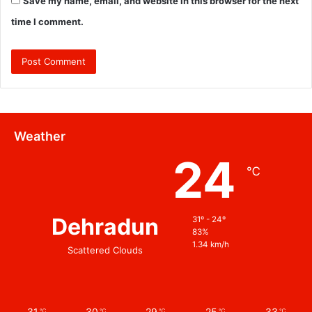
Save my name, email, and website in this browser for the next
time I comment.
Weather
24
℃
Dehradun
31º - 24º
83%
1.34 km/h
Scattered Clouds
31
30
29
25
33
℃
℃
℃
℃
℃