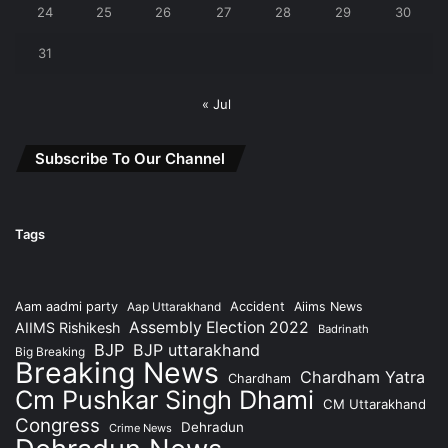
24
25
26
27
28
29
30
31
« Jul
Subscribe To Our Channel
Tags
Accident
Aam aadmi party
Aap Uttarakhand
Aiims News
Assembly Election 2022
AIIMS Rishikesh
Badrinath
BJP
BJP uttarakhand
Big Breaking
Breaking News
Chardham Yatra
Chardham
Cm Pushkar Singh Dhami
CM Uttarakhand
Congress
Dehradun
Crime News