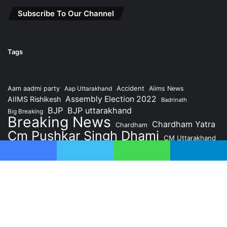
Subscribe To Our Channel
Tags
Accident
Aam aadmi party
Aap Uttarakhand
Aiims News
Assembly Election 2022
AIIMS Rishikesh
Badrinath
BJP
BJP uttarakhand
Big Breaking
Breaking News
Chardham Yatra
Chardham
Cm Pushkar Singh Dhami
CM Uttarakhand
Congress
Dehradun
Crime News
Dehradun News
Facebook
Twitter
WhatsApp
Telegram
former CM Harish Rawat
Health News
Kedarnath
Hindi News
Hindi Samachar
Latest News
National News
Pauri Garhwal News
Politics
Rishikesh
Rishikesh Assembly
PM Narendra Modi
Ba
Rishikesh News
Shikhar Himalaya News
to
Uttarakhand
Uttarakhand Assembly Election 2022