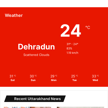
Weather
24
℃
Dehradun
31º - 24º
83%
1.19 km/h
Scattered Clouds
31
30
29
25
33
℃
℃
℃
℃
℃
Sat
Sun
Mon
Tue
Wed
Recent Uttarakhand News